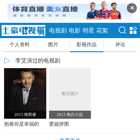
✕
电视剧
电影
明星
花絮
个人资料
图片
影视作品
评论
李艾演过的电视剧
2015 饰郭睿
2015 饰吕小品
抱着你是幸福的
婆媳拼图