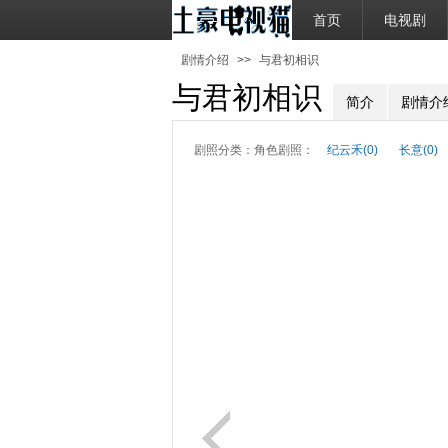
首页
电视剧
剧情介绍
>>
与君初相识
与君初相识
简介
剧情介
剧照分类：
角色剧照：
纪云禾(0)
长意(0)