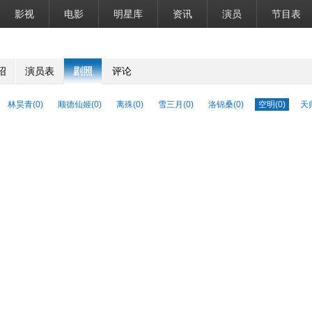
影视
电影
明星库
资讯
演员
节目表
绍
演员表
剧照
评论
林昊青(0)
顺德仙姬(0)
离殊(0)
雪三月(0)
洛锦桑(0)
空明(0)
天师