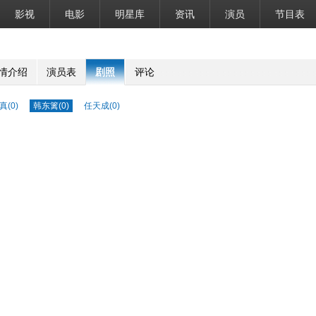
影视
电影
明星库
资讯
演员
节目表
情介绍
演员表
剧照
评论
真(0)
韩东篱(0)
任天成(0)