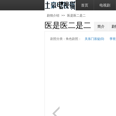
首页
电视剧
剧情介绍
>>
医是医二是二
医是医二是二
简介
剧
剧照分类：
角色剧照：
关东门首徒(0)
李世