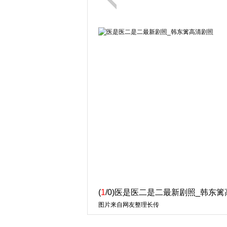
(
1
/0)医是医二是二最新剧照_韩东
图片来自网友整理长传