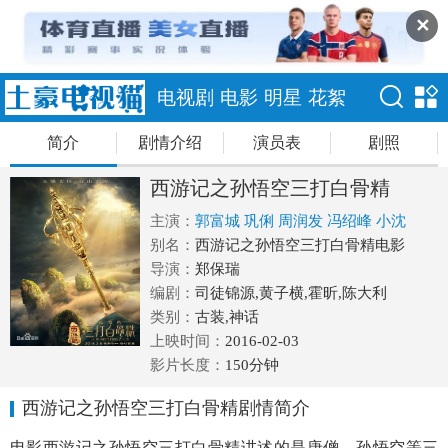
✕
电视剧
电影
明星
花絮
简介
剧情介绍
演员表
剧照
西游记之孙悟空三打白骨精
主演：
郭富城
巩俐
周润发
冯绍峰
小沈
阳
别名：
罗仲谦
西游记之孙悟空三打白骨精电影
导演：
郑保瑞
编剧：
司徒锦源,黄子横,霍昕,陈大利
类别：
古装,神话
上映时间：
2016-02-03
影片长度：
150分钟
西游记之孙悟空三打白骨精剧情简介
电影西游记之孙悟空三打白骨精讲述的是唐僧、孙悟空等三