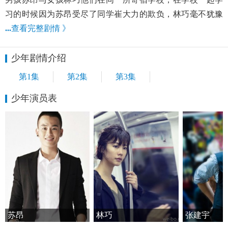
习的时候因为苏昂受尽了同学崔大力的欺负，林巧毫不犹豫
...
查看完整剧情 》
少年剧情介绍
第1集
第2集
第3集
少年演员表
苏昂
林巧
张建宇