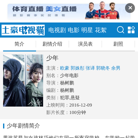
✕
电视剧
电影
明星
花絮
简介
剧情介绍
演员表
剧照
少年
主演：
欧豪
郭姝彤
张译
郭晓冬
余男
别名：
少年电影
导演：
杨树鹏
编剧：
杨树鹏
类别：
犯罪,悬疑
上映时间：
2016-12-09
影片长度：
100分钟
少年剧情简介
男孩苏昂与女孩林巧他们在同一所寄宿学校，在学校一起学