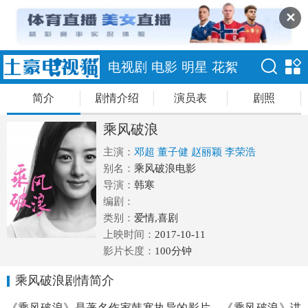
✕
电视剧
电影
明星
花絮
简介
剧情介绍
演员表
剧照
乘风破浪
主演：
邓超
董子健
赵丽颖
李荣浩
别名：
乘风破浪电影
导演：
韩寒
编剧：
类别：
爱情,喜剧
上映时间：
2017-10-11
影片长度：
100分钟
乘风破浪剧情简介
《乘风破浪》是著名作家韩寒执导的影片。《乘风破浪》讲