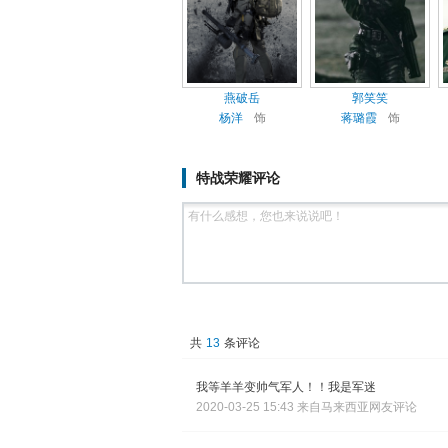
燕破岳
郭笑笑
杨洋
饰
蒋璐霞
饰
特战荣耀评论
共
13
条评论
我等羊羊变帅气军人！！我是军迷
2020-03-25 15:43 来自马来西亚网友评论