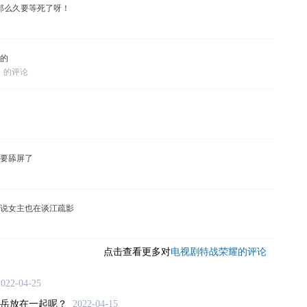
？那么久要等死了呀！
的
耀》的评论
要舔屏了
说女主也在谈江疏影
点击查看更多对
电视剧特战荣耀的评论
2022-04-25
岳放在一起呢？
2022-04-15