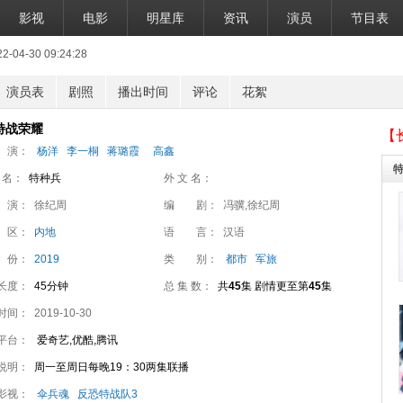
影视
电影
明星库
资讯
演员
节目表
04-30 09:24:28
演员表
剧照
播出时间
评论
花絮
特战荣耀
【
 演：
杨洋
李一桐
蒋璐霞
高鑫
 名：
特种兵
外 文 名：
 演：
徐纪周
编 剧：
冯骥,徐纪周
 区：
内地
语 言：
汉语
 份：
2019
类 别：
都市
军旅
长度：
45分钟
总 集 数：
共
45
集 剧情更至第
45
集
时间：
2019-10-30
平台：
爱奇艺,优酷,腾讯
说明：
周一至周日每晚19：30两集联播
影视：
伞兵魂
反恐特战队3