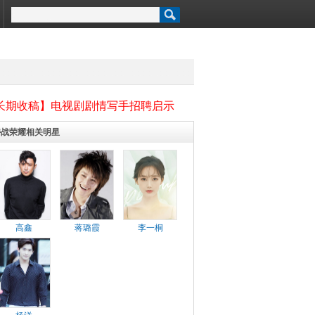
长期收稿】电视剧剧情写手招聘启示
特战荣耀相关明星
高鑫
蒋璐霞
李一桐