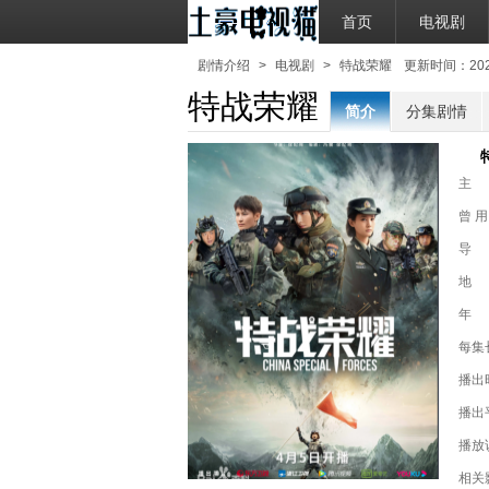
首页
电视剧
剧情介绍
>
电视剧
>
特战荣耀
更新时间：2022-
特战荣耀
简介
分集剧情
主
曾 用
导
地
年
每集
播出
播出
播放
相关