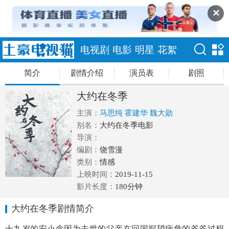
✕
电视剧
电影
明星
花絮
简介
剧情介绍
演员表
剧照
大约在冬季
主演：
马思纯
霍建华
魏大勋
别名：
大约在冬季电影
导演：
编剧：
饶雪漫
类别：
情感
上映时间：
2019-11-15
影片长度：
180分钟
大约在冬季剧情简介
十九岁的安小念因为去世的父亲在回国探望病危的爷爷过程