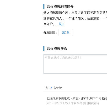
烈火浇愁剧情简介
烈火浇愁剧情介绍：主要讲述了盛灵渊在穿越
渊和宣玑两人，一个性情如火，活泼热情，一个
互守护。
...展开
分集剧情：
第1集
烈火浇愁评论
共
15
条评论
但愿拍剧不要改成《镇魂》那样只剩下个同名的
2019-12-09 17:27 来自福建厦门网友评论