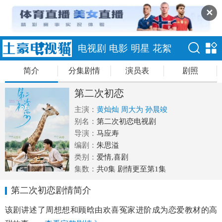
✕
电视剧
电影
明星
花絮
简介
分集剧情
演员表
剧照
第二次初恋
主演：
黄灿灿
周大为
孙晨竣
别名：
第二次初恋电视剧
导演：
马应寿
编剧：
朱思溢
类别：
爱情,喜剧
集数：
共0集 剧情更至第1集
第二次初恋剧情简介
该剧讲述了周想想和顾晗由欢喜冤家进阶成为恋爱教材的高