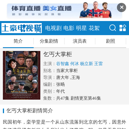
✕
电视剧
电影
明星
花絮
简介
分集剧情
演员表
剧照
乞丐大掌柜
主演：
谷智鑫
何冰
杨立新
王雷
别名：
当家大掌柜
导演：
唐大年 ,王海
编剧：
张旸
类别：
年代
集数：
共47集 剧情更至第46集
乞丐大掌柜剧情简介
民国初年，栾学堂是一个从山东流落到北京的乞丐，因意外