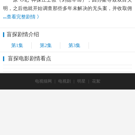
明，之后他就开始调查那些多年未解决的无头案，并收取佣
...
查看完整剧情 》
盲探剧情介绍
第1集
第2集
第3集
盲探电影剧情看点
电视猫网
|
电视剧
|
明星
|
花絮