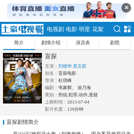
✕
电视剧
电影
明星
花絮
简介
剧情介绍
演员表
剧照
盲探
主演：
刘德华
莫文蔚
别名：
盲探电影
导演：
杜琪峰
编剧：
韦家辉、 游乃海
类别：
刑侦,犯罪,动作,悬疑
上映时间：
2013-07-04
影片长度：
129分钟
盲探剧情简介
原“O记”神探庄士敦（刘德华饰），因办案导致双目失