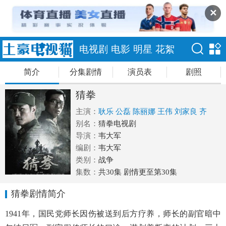
✕
电视剧
电影
明星
花絮
简介
分集剧情
演员表
剧照
猜拳
主演：
耿乐
公磊
陈丽娜
王伟
刘家良
齐
志
别名：
三浦研一
猜拳电视剧
王一鸣
廖亮
那志东
周纪伟
导演：
韦大军
编剧：
韦大军
类别：
战争
集数：
共30集 剧情更至第30集
猜拳剧情简介
1941年，国民党师长因伤被送到后方疗养，师长的副官暗中