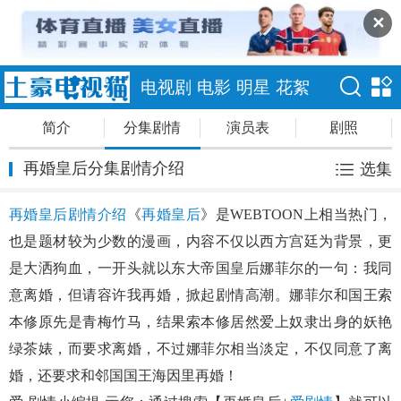
✕
电视剧
电影
明星
花絮
简介
分集剧情
演员表
剧照
再婚皇后分集剧情介绍
选集
再婚皇后剧情介绍
《
再婚皇后
》是WEBTOON上相当热门，
也是题材较为少数的漫画，内容不仅以西方宫廷为背景，更
是大洒狗血，一开头就以东大帝国皇后娜菲尔的一句：我同
意离婚，但请容许我再婚，掀起剧情高潮。娜菲尔和国王索
本修原先是青梅竹马，结果索本修居然爱上奴隶出身的妖艳
绿茶婊，而要求离婚，不过娜菲尔相当淡定，不仅同意了离
婚，还要求和邻国国王海因里再婚！