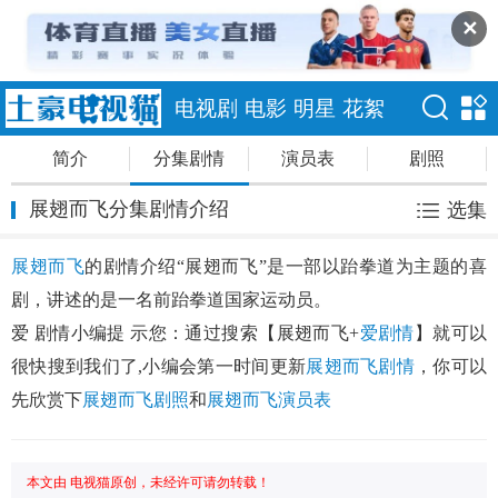
✕
电视剧
电影
明星
花絮
简介
分集剧情
演员表
剧照
展翅而飞分集剧情介绍
选集
展翅而飞
的剧情介绍“展翅而飞”是一部以跆拳道为主题的喜
剧，讲述的是一名前跆拳道国家运动员。
爱 剧情小编提 示您：通过搜索【展翅而飞+
爱剧情
】就可以
很快搜到我们了,小编会第一时间更新
展翅而飞剧情
，你可以
先欣赏下
展翅而飞剧照
和
展翅而飞演员表
本文由 电视猫原创，未经许可请勿转载！