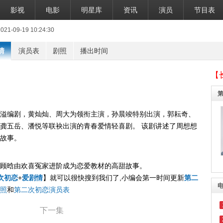
影视
电影
明星库
资讯
演员
节目表
-09-19 10:24:30
情
演员表
剧照
播出时间
【
溢编剧，黄灿灿、周大为领衔主演，孙晨竣特别出演，郭耘奇、
龚五岳、潘悦等联袂出演的青春爱情轻喜剧。 该剧讲述了周想想
故事。
顾晗由欢喜冤家进阶成为恋爱教材的高甜故事。
次初恋
+
爱剧情
】就可以很快搜到我们了,小编会第一时间更新
第二
照
和
第二次初恋演员表
下一集