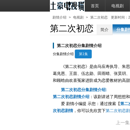
首页
电视剧
剧情介绍
>
电视剧
>
第二次初恋
更新时间：2021
第二次初恋
简介
分集剧
第二次初恋分集剧情介绍
分集剧情介绍
第1集
《第二次初恋》是由马应寿执导、朱思
葛兆恩、王苗、伍志勋、田雨晴、张昊玥、
和顾晗由欢喜冤家进阶成为恋爱教材的高甜
第二次初恋分集剧情介绍:
第二次初恋剧情介绍
：该剧讲述了周想想和
爱 剧情小编提 示您：通过搜索【
第二
次初恋剧情
，你可以先欣赏下
第二次初恋剧
上一集