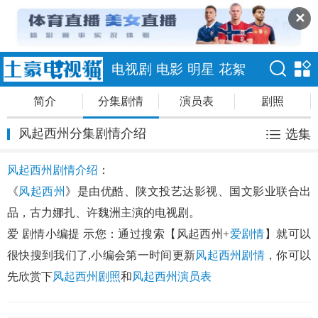
✕
电视剧
电影
明星
花絮
简介
分集剧情
演员表
剧照
风起西州分集剧情介绍
选集
风起西州剧情介绍
：
《
风起西州
》是由优酷、陕文投艺达影视、国文影业联合出
品，古力娜扎、许魏洲主演的电视剧。
爱 剧情小编提 示您：通过搜索【风起西州+
爱剧情
】就可以
很快搜到我们了,小编会第一时间更新
风起西州剧情
，你可以
先欣赏下
风起西州剧照
和
风起西州演员表