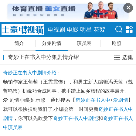
✕
电视剧
电影
明星
花絮
简介
分集剧情
演员表
剧照
奇妙正在书入中分集剧情介绍
选集
奇妙正在书入中剧情介绍
：
畅销作家王葡萄（王霏霏饰），和男主新人编辑冯天蓝（魏
哲鸣饰）机缘巧合成同事，携手踏上回乡旅程的故事展开。
爱 剧情小编提 示您：通过搜索【
奇妙正在书入中
+
爱剧情
】
就可以很快搜到我们了,小编会第一时间更新
奇妙正在书入中
剧情
，你可以先欣赏下
奇妙正在书入中剧照
和
奇妙正在书入
中演员表