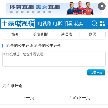
✕
电视剧
电影
明星
花絮
简介
分集剧情
演员表
剧照
影帝的公主评论 影帝的公主评价
共
0
条评论
上一页
(1/0)下一页