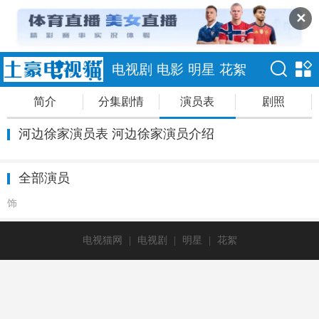
✕
电视剧
电影
明星
花絮
简介
分集剧情
演员表
剧照
河边徐家演员表 河边徐家演员介绍
全部演员
饰
电视猫网
|
电视剧
|
明星
|
花絮