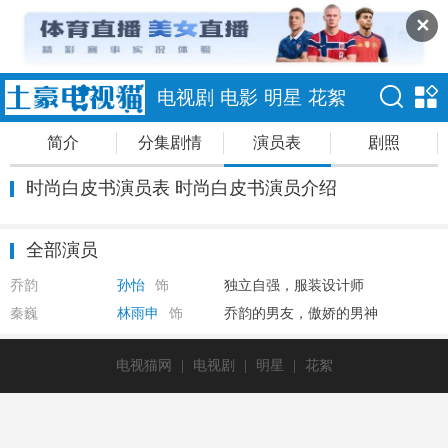
✕
电视剧
电影
明星
花絮
简介
分集剧情
演员表
剧照
时尚白皮书演员表 时尚白皮书演员介绍
全部演员
乔韵
孙怡
饰
独立自强，服装设计师
秦巍
林雨申
饰
乔韵的男友，傲娇的男神
电视猫网
|
电视剧
|
明星
|
花絮