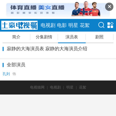
✕
电视剧
电影
明星
花絮
简介
分集剧情
演员表
剧照
寂静的大海演员表 寂静的大海演员介绍
全部演员
孔刘
饰
电视猫网
|
电视剧
|
明星
|
花絮