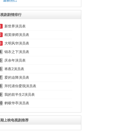
迪丽热巴
电视剧剧情排行
1
新世界演员表
2
精英律师演员表
3
大明风华演员表
4
锦衣之下演员表
5
庆余年演员表
6
将夜2演员表
7
爱的迫降演员表
8
拜托请你爱我演员表
9
我的前半生2演员表
10
鹤唳华亭演员表
近期上映电视剧推荐