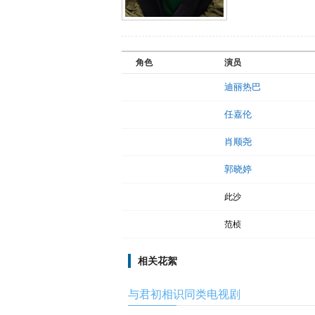
角色
演员
迪丽热巴
任嘉伦
肖顺尧
郭晓婷
此沙
范桢
相关花絮
与君初相识同类电视剧