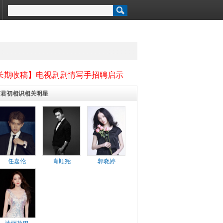
长期收稿】电视剧剧情写手招聘启示
与君初相识相关明星
任嘉伦
肖顺尧
郭晓婷