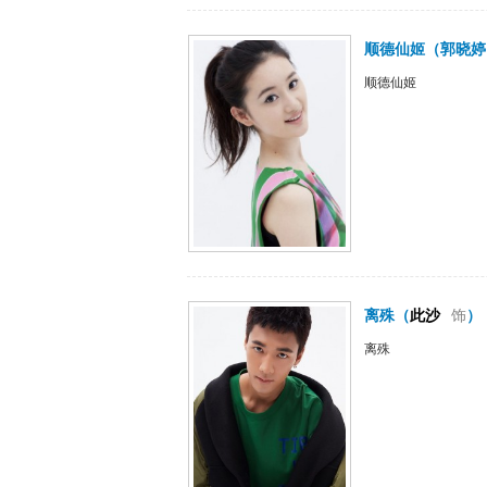
顺德仙姬
（
郭晓婷
顺德仙姬
离殊
（
此沙
饰
）
离殊