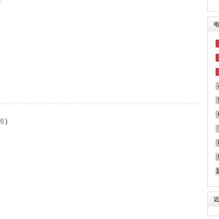
）
饰
）