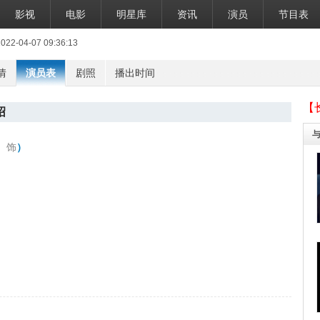
影视
电影
明星库
资讯
演员
节目表
-04-07 09:36:13
情
演员表
剧照
播出时间
【
绍
饰
）