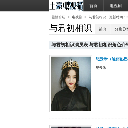
首页
电视剧
剧情介绍
>
电视剧
>
与君初相识
更新时间：2022
与君初相识
简介
分集剧
与君初相识演员表 与君初相识角色介
纪云禾
（
迪丽热巴
纪云禾