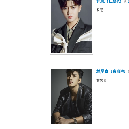
长意
（
任嘉伦
饰
长意
林昊青
（
肖顺尧
林昊青