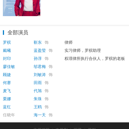
全部演员
罗槟
靳东
饰
律师
戴曦
蓝盈莹
饰
实习律师，罗槟助理
封印
孙淳
饰
权璟律所执行合伙人，罗槟的老板
廖佳敏
邬君梅
饰
顾婕
刘敏涛
饰
何赛
田雨
饰
麦飞
代旭
饰
栗娜
朱珠
饰
蓝红
王鸥
饰
任晓年
海一天
饰