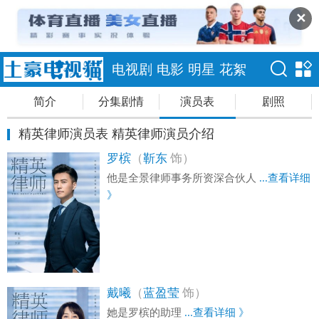
✕
电视剧
电影
明星
花絮
简介
分集剧情
演员表
剧照
精英律师演员表 精英律师演员介绍
罗槟
（
靳东
饰）
他是全景律师事务所资深合伙人
...查看详细
》
戴曦
（
蓝盈莹
饰）
她是罗槟的助理
...查看详细 》