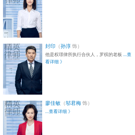
封印
（
孙淳
饰）
他是权璟律所执行合伙人，罗槟的老板
...查
看详细 》
廖佳敏
（
邬君梅
饰）
...查看详细 》