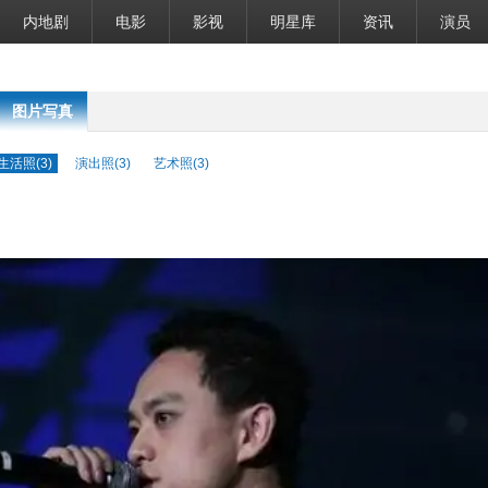
内地剧
电影
影视
明星库
资讯
演员
图片写真
生活照(3)
演出照(3)
艺术照(3)