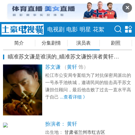
✕
电视剧
电影
明星
花絮
简介
分集剧情
演员表
剧照
瞄准苏文谦是谁演的_瞄准苏文谦扮演者黄轩个人资料
苏文谦
（
黄轩
饰）
松江市公安局专案组为了对抗保密局派出的
一号杀手池铁城，邀请民间的狙击高手苏文
谦担任顾问，最后他击败了过去一直水平高
于自己
...查看详细 》
扮演者：
黄轩
出生地：
甘肃省兰州市红古区