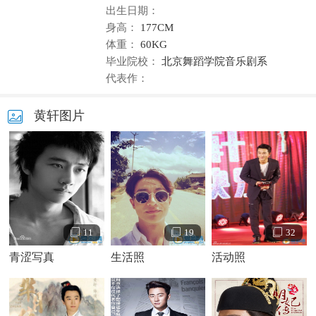
出生日期：
身高：
177CM
体重：
60KG
毕业院校：
北京舞蹈学院音乐剧系
代表作：
黄轩图片
11
19
32
青涩写真
生活照
活动照