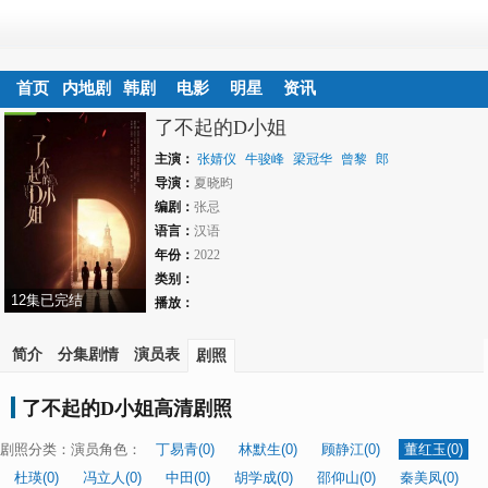
首页
内地剧
韩剧
电影
明星
资讯
了不起的D小姐
主演：
张婧仪
牛骏峰
梁冠华
曾黎
郎
月婷
导演：
郝平
夏晓昀
矢野浩二
编剧：
张忌
语言：
汉语
年份：
2022
类别：
12集已完结
播放：
简介
分集剧情
演员表
剧照
了不起的D小姐高清剧照
剧照分类：
演员角色：
丁易青(0)
林默生(0)
顾静江(0)
董红玉(0)
杜瑛(0)
冯立人(0)
中田(0)
胡学成(0)
邵仰山(0)
秦美凤(0)