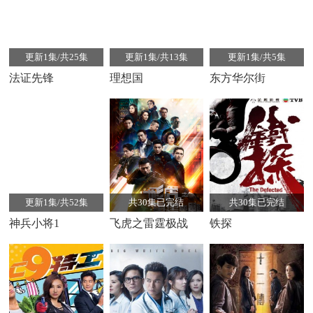
更新1集/共25集
更新1集/共13集
更新1集/共5集
法证先锋
理想国
东方华尔街
更新1集/共52集
共30集已完结
共30集已完结
神兵小将1
飞虎之雷霆极战
铁探