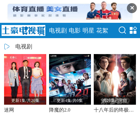
✕
电视剧
电影
明星
花絮
电视剧
更新1集/共20集
更新4集/共0集
共20集已完结
迷网
降魔的2.0
十八年后的终极告白