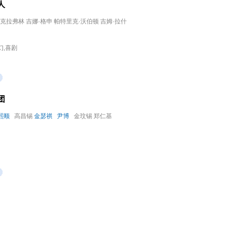
人
·克拉弗林 吉娜·格申 帕特里克·沃伯顿 吉姆·拉什
幻,喜剧
团
熙顺
高昌锡
金瑟祺
尹博
金玟锡 郑仁基