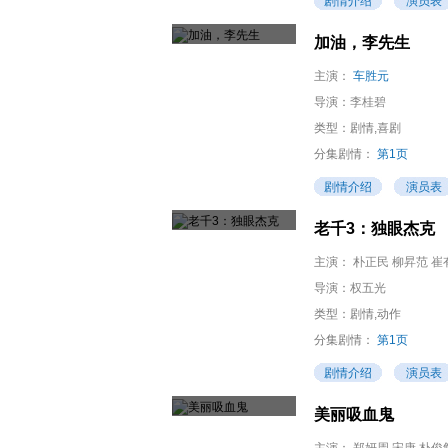
剧情介绍
演员表
加油，李先生
主演：
车胜元
导演：
李桂碧
类型：剧情,喜剧
分集剧情：
第1页
剧情介绍
演员表
老千3：独眼杰克
主演：
朴正民 柳昇范 崔
导演：
权五光
类型：剧情,动作
分集剧情：
第1页
剧情介绍
演员表
美丽吸血鬼