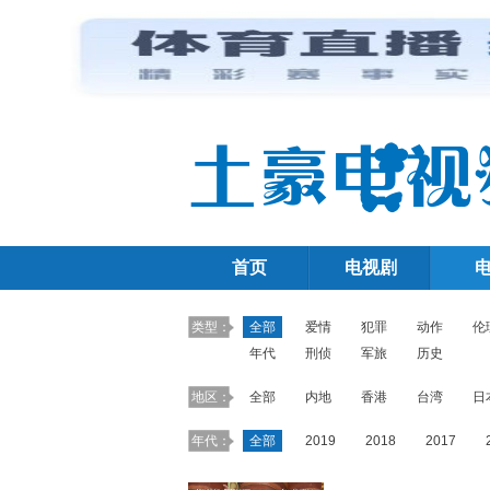
首页
电视剧
类型：
全部
爱情
犯罪
动作
伦
年代
刑侦
军旅
历史
地区：
全部
内地
香港
台湾
日
年代：
全部
2019
2018
2017