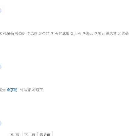
京 孔敏晶 朴成妍 李凤莲 金圣喆 李乌 孙成灿 金正英 李海云 李娜云 禹志贤 艺秀晶
陈善圭
金莎朗
许峻豪 朴镇宇
首 页
下一页
最后页