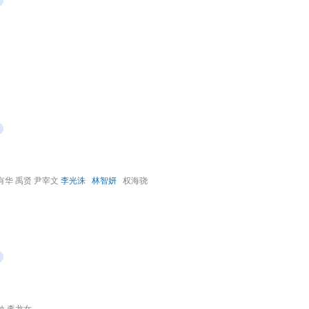
有华 禹贤 尹宰文
李光洙
林智妍
权海骁