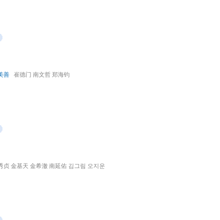
美善
崔德门 南文哲 郑海钧
秀贞 金基天 金希澈 南延佑 김그림 오지운