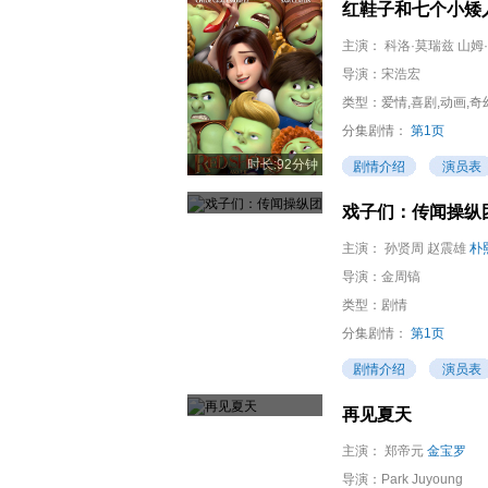
红鞋子和七个小矮
主演：
科洛·莫瑞兹 山姆
导演：
宋浩宏
类型：爱情,喜剧,动画,奇
分集剧情：
第1页
时长:92分钟
剧情介绍
演员表
戏子们：传闻操纵
主演：
孙贤周 赵震雄
朴
导演：
金周镐
类型：剧情
分集剧情：
第1页
剧情介绍
演员表
再见夏天
主演：
郑帝元
金宝罗
导演：
Park Juyoung