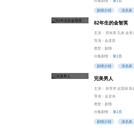
分集剧情：
第1页
剧情介绍
演员表
82年生的金智英
主演：
郑有美 孔侑 金美
廉惠兰
导演：
金度英
类型：剧情
分集剧情：
第1页
剧情介绍
演员表
完美男人
主演：
薛景求 赵震雄 
导演：
金龙洙
类型：剧情
分集剧情：
第1页
剧情介绍
演员表