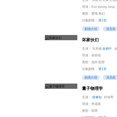
主演：
郑妍周 宋康 朴俊
导演：
Eun-kyung Jung
类型：爱情,奇幻
分集剧情：
第1页
剧情介绍
演员表
坏家伙们
主演：
马东锡
金相中
金
导演：
孙容镐
类型：动作,犯罪
分集剧情：
第1页
剧情介绍
演员表
量子物理学
主演：
徐睿知
朴海秀
导演：
李成泰
类型：犯罪