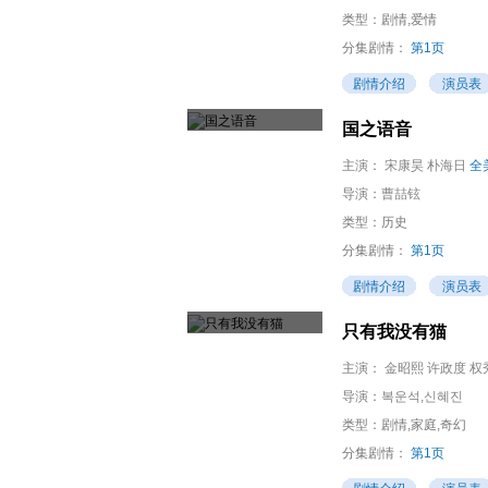
类型：剧情,爱情
分集剧情：
第1页
剧情介绍
演员表
国之语音
主演：
宋康昊 朴海日
全
导演：
曹喆铉
类型：历史
分集剧情：
第1页
剧情介绍
演员表
只有我没有猫
主演：
金昭熙 许政度 权
导演：
복운석,신혜진
类型：剧情,家庭,奇幻
分集剧情：
第1页