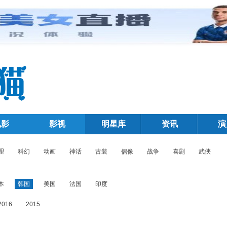
电影
影视
明星库
资讯
演
理
科幻
动画
神话
古装
偶像
战争
喜剧
武侠
本
韩国
美国
法国
印度
2016
2015