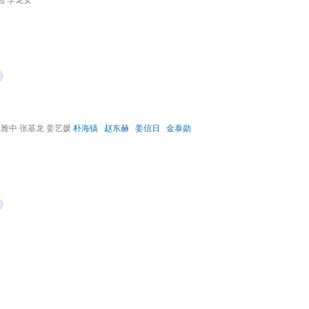
勉 李龙女
雅中 张基龙 姜艺媛
朴海镇
赵东赫
姜信日
金泰勋