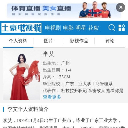
✕
电视剧
电影
明星
花絮
个人资料
图片
影视作品
评论
李艾
出生地：
广州
出生日期：
1-4
身高：
175CM
毕业院校：
广东工业大学工商管理系
代表作：
杜拉拉升职记 亲密敌人 抱着你是
查看更多
幸福的
李艾个人资料简介
李艾，1979年1月4日出生于广州市，毕业于广东工业大学，