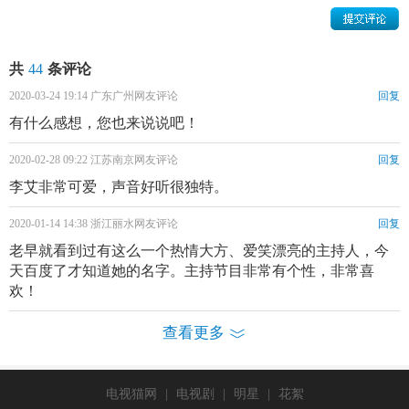
李艾个人资料简介 李艾写真
共
44
条评论
李艾演绎经历：
2020-03-24 19:14 广东广州网友评论
回复
有什么感想，您也来说说吧！
2002年，李艾推出个人首支单曲《我喜欢我自己这样》，获
得上海东方
风云
榜、雪碧榜、中国流行金曲榜等单曲冠军、
2020-02-28 09:22 江苏南京网友评论
回复
广东音乐先锋镑十大金曲、全球华语流行传媒大奖最佳单
李艾非常可爱，声音好听很独特。
曲。
2020-01-14 14:38 浙江丽水网友评论
回复
2004年，担任孙周执导的中国广州申办2010亚运会电视宣传
老早就看到过有这么一个热情大方、爱笑漂亮的主持人，今
片女主角，代表中国时尚、阳光、健康的新形象。
天百度了才知道她的名字。主持节目非常有个性，非常喜
欢！
2006年，担任第七屇CCTV模特电视大赛的评委。10月参加首
届中国西安手机电影节做颁奖嘉宾。11月担任“风尚大典”颁
查看更多
奖嘉宾。
2007年，主持
浙江卫视
《
三个女人一台戏
》栏目。2月在上海
电视猫网
|
电视剧
|
明星
|
花絮