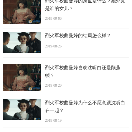
烈火军校曲曼婷的身世是什么？她究竟
2013年8月，首次拍摄教育题材励志电影《甘露》，饰演一个
是谁的女儿？
农村单亲家庭的孩子。
2019-09-06
2015年2月，搭档李嘉明主演抗战故事电影《敌后文工队》，
饰演天真、善良的女战士唐惠玲；同年8月，与张博宇等合作
烈火军校曲曼婷的结局怎么样？
出演都市喜剧电影《非同小可》，饰演了一位
敢爱
敢恨的打
2019-08-26
工女性；11月，凭借青春微电影《起风了》获得第三届“金海
棠”奖优秀女配角；同年12月，开始拍摄都市情感电视剧《侠
爸虎妞》，饰演二婚律师杜思远的女儿杜杜。
烈火军校曲曼婷喜欢沈听白还是顾燕
帧？
2016年2月，在民国魔幻网络剧《半妖倾城》中客串清装少女
东哥，并搭档宋威龙为该剧主演了具有独立故事性的青春校
2019-08-20
园先导片，饰演一位现代的女学生；同年9月，流传出吴佳怡
可能在于正执导的
神话
剧《
朝歌
》中饰演邑姜。
烈火军校曲曼婷为什么不愿意跟沈听白
2019年8月6日，参演惠楷栋导演执导的电视剧《
烈火军
在一起？
校
》，在剧中饰演曲曼婷。
2019-08-19