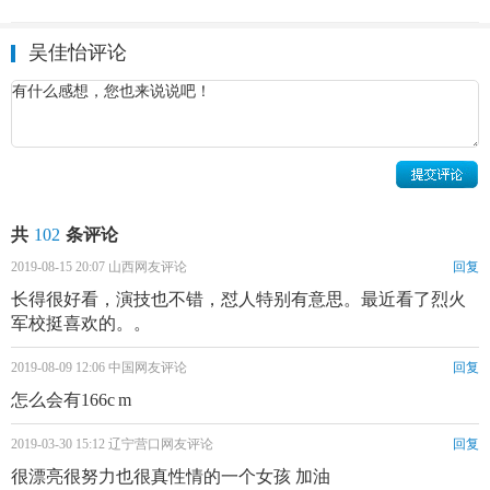
吴佳怡评论
吴佳怡个人资料简介 吴佳怡《半妖倾城》剧照
吴佳怡人物评价：
共
102
条评论
吴佳怡模样清新、宛若邻家女孩，可谓清新脱俗，娇艳欲
2019-08-15 20:07 山西网友评论
回复
滴，让人看着非常舒服。（新浪教育、搜狐娱乐评）
长得很好看，演技也不错，怼人特别有意思。最近看了烈火
军校挺喜欢的。。
吴佳怡在《非同小可》中有出色的表现，敬业精神和演技受
到广泛的肯定。她在《半妖倾城》先导片中表现优异，以青
2019-08-09 12:06 中国网友评论
回复
涩美好的面庞演绎了一出收割少女心的好戏。（北青网、腾
怎么会有166c m
讯娱乐、网易娱乐评）
2019-03-30 15:12 辽宁营口网友评论
回复
很漂亮很努力也很真性情的一个女孩 加油