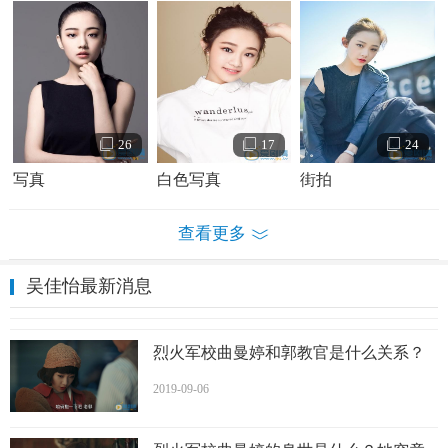
26
17
24
写真
白色写真
街拍
查看更多
吴佳怡最新消息
烈火军校曲曼婷和郭教官是什么关系？
吴佳怡个人资料简介 吴佳怡写真
2019-09-06
吴佳怡演绎经历：