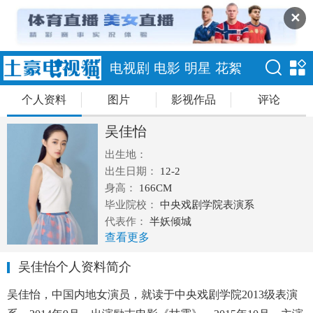
✕
电视剧
电影
明星
花絮
个人资料
图片
影视作品
评论
吴佳怡
出生地：
出生日期：
12-2
身高：
166CM
毕业院校：
中央戏剧学院表演系
代表作：
半妖倾城
查看更多
吴佳怡个人资料简介
吴佳怡，中国内地女演员，就读于中央戏剧学院2013级表演