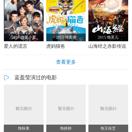
2016 饰童小夏
2015 饰黄俐
2015 饰芙儿
爱人的谎言
虎妈猫爸
山海经之赤影传说
查看更多
蓝盈莹演过的电影
饰秋果
饰婷婷
饰王桂芝