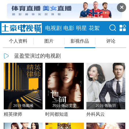
✕
电视剧
电影
明星
花絮
个人资料
图片
影视作品
评论
蓝盈莹演过的电视剧
2019 饰戴曦
2019 饰赵雯雯
2016 饰杨羽
精英律师
时间都知道
外科风云