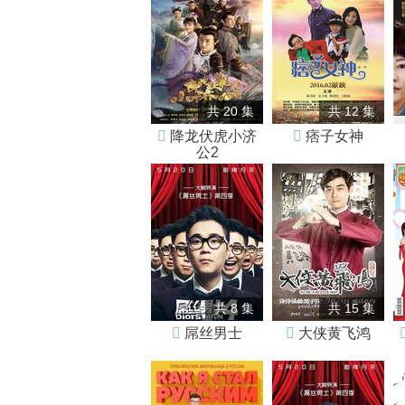
共 20 集
共 12 集

降龙伏虎小济

痞子女神
公2
共 8 集
共 15 集

屌丝男士

大侠黄飞鸿