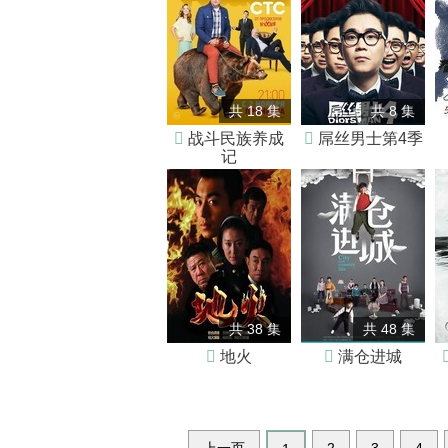
共 18 集
共 8 集

战斗民族养成

屌丝男士第4季
记
共 38 集
共 48 集

地火

满仓进城