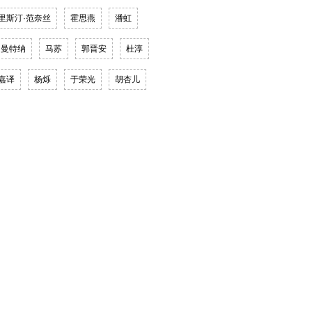
里斯汀·范奈丝
霍思燕
潘虹
·曼特纳
马苏
郭晋安
杜淳
嘉译
杨烁
于荣光
胡杏儿