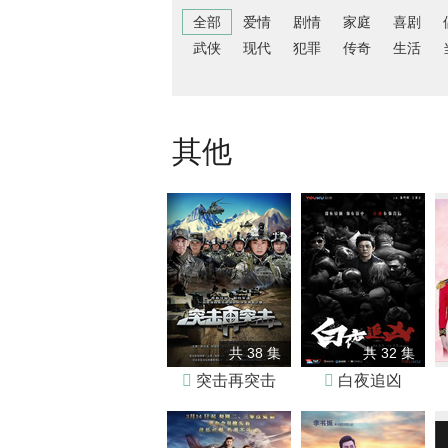
全部
爱情
剧情
家庭
喜剧
武侠
现代
犯罪
传奇
生活
其他
共 38 集
共 32 集

突击再突击

白夜追凶