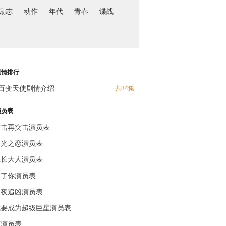
励志
动作
年代
青春
谍战
剧情排行
百变天使剧情介绍
共34集
演员表
突击再突击演员表
极光之恋演员表
班长大人演员表
为了你演员表
白夜追凶演员表
我要成为超级巨星演员表
宫演员表