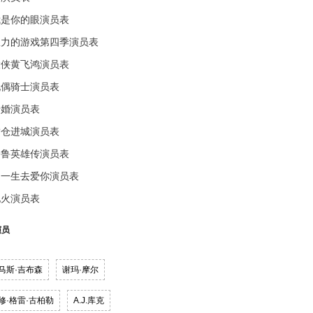
我是你的眼演员表
权力的游戏第四季演员表
大侠黄飞鸿演员表
玩偶骑士演员表
错婚演员表
满仓进城演员表
齐鲁英雄传演员表
用一生去爱你演员表
地火演员表
演员
马斯·吉布森
谢玛·摩尔
修·格雷·古柏勒
A.J.库克