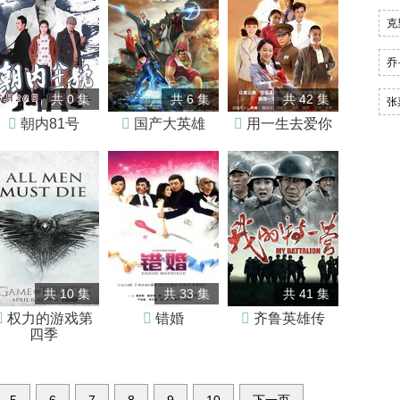
克
乔
共 0 集
共 6 集
共 42 集
张

朝内81号

国产大英雄

用一生去爱你
共 10 集
共 33 集
共 41 集

权力的游戏第

错婚

齐鲁英雄传
四季