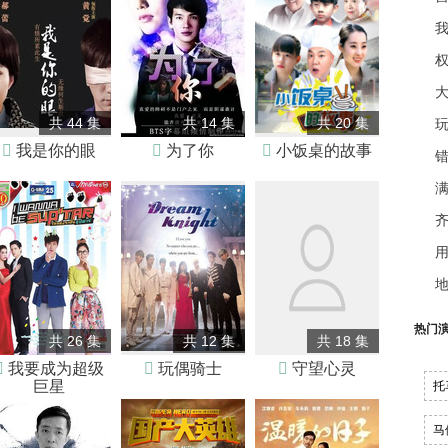
共 44 集
共 14 集
共 20 集

我是你的眼

为了你

小饭桌的故事
热门
共 26 集
共 12 集
共 18 集

我要成为超级

玩偶骑士

守望心灵
巨星
托
马