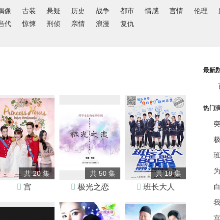
偶像
古装
悬疑
历史
战争
都市
情感
言情
伦理
当代
惊悚
刑侦
亲情
浪漫
复仇
最新
热门
共 20 集
共 50 集
共 18 集

宫

极光之恋

班长大人