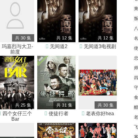
共 30 集
共 12 集
共 12 集

玛嘉烈与大卫-

无间道2

无间道3电视剧
前度
师
四
共 25 集
共 31 集
共 30 集

四个女仔三个

使徒行者

老表你好hea
老
Bar
飞