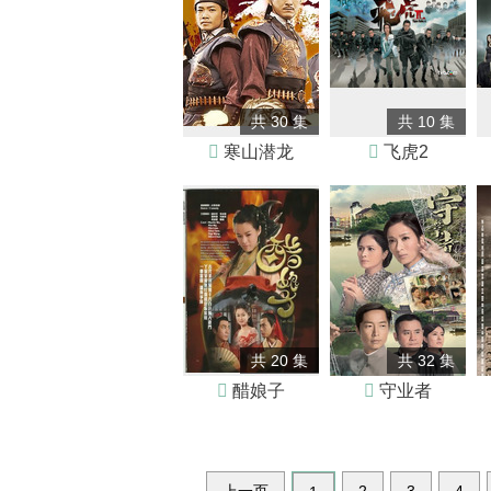
共 30 集
共 10 集

寒山潜龙

飞虎2
共 20 集
共 32 集

醋娘子

守业者