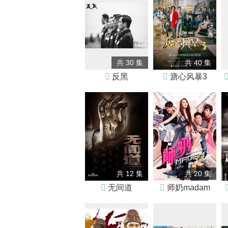
共 30 集
共 40 集

反黑

溏心风暴3
共 12 集
共 20 集

无间道

师奶madam