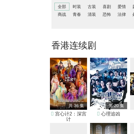
全部
时装
古装
喜剧
爱情
商战
青春
清装
恐怖
法律
香港连续剧
共 36 集
共 20 集

宫心计2：深宫

心理追凶
计