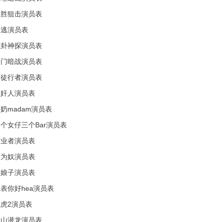
乘胜狙击演员表
叛逃演员表
八卦神探演员表
名门暗战演员表
使徒行者演员表
忠奸人演员表
奶madam演员表
个女仔三个Bar演员表
守业者演员表
食为奴演员表
醋娘子演员表
表你好hea演员表
虎2演员表
寒山潜龙演员表