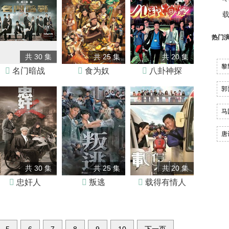
热门
共 30 集
共 25 集
共 20 集
黎

名门暗战

食为奴

八卦神探
郭
马
唐
共 30 集
共 25 集
共 20 集

忠奸人

叛逃

载得有情人