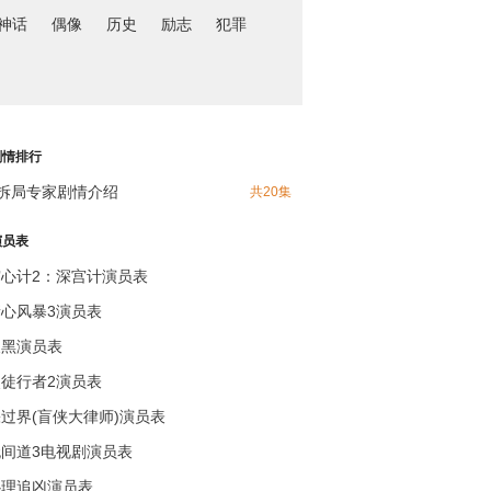
神话
偶像
历史
励志
犯罪
剧情排行
拆局专家剧情介绍
共20集
演员表
宫心计2：深宫计演员表
溏心风暴3演员表
反黑演员表
使徒行者2演员表
过界(盲侠大律师)演员表
无间道3电视剧演员表
心理追凶演员表