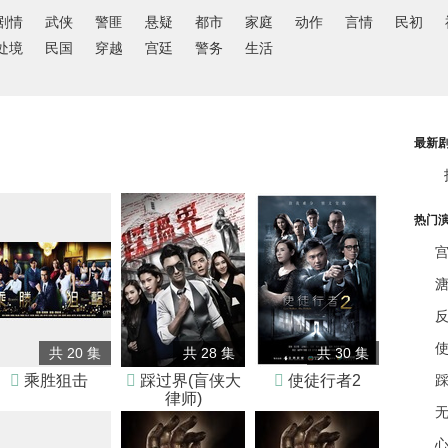
剧情
武侠
警匪
悬疑
都市
家庭
动作
言情
民初
处境
民国
穿越
宫廷
警务
生活
最新
热门
共 20 集
共 28 集
共 30 集

乘胜狙击

踩过界(盲侠大

使徒行者2
踩
律师)