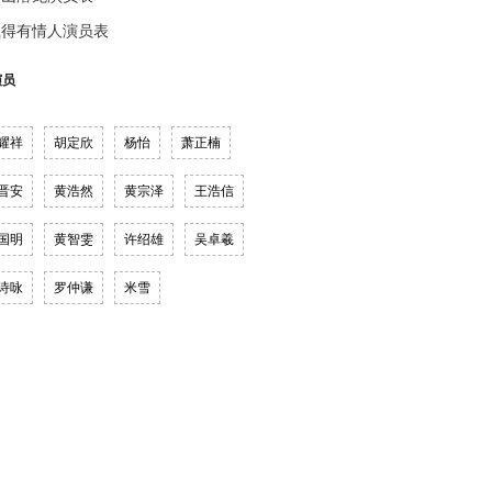
载得有情人演员表
演员
耀祥
胡定欣
杨怡
萧正楠
晋安
黄浩然
黄宗泽
王浩信
国明
黄智雯
许绍雄
吴卓羲
诗咏
罗仲谦
米雪