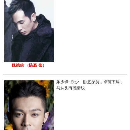
魏德信 （陈豪 饰）
乐少锋: 乐少，卧底探员，卓凯下属，
与妹头有感情线