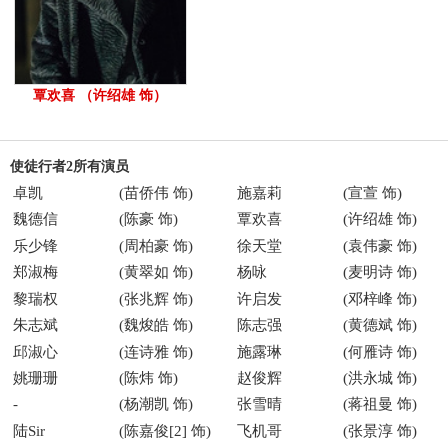
覃欢喜 （许绍雄 饰）
使徒行者2所有演员
卓凯
(苗侨伟 饰)
施嘉莉
(宣萱 饰)
魏德信
(陈豪 饰)
覃欢喜
(许绍雄 饰)
乐少锋
(周柏豪 饰)
徐天堂
(袁伟豪 饰)
郑淑梅
(黄翠如 饰)
杨咏
(麦明诗 饰)
黎瑞权
(张兆辉 饰)
许启发
(邓梓峰 饰)
朱志斌
(魏焌皓 饰)
陈志强
(黄德斌 饰)
邱淑心
(连诗雅 饰)
施露琳
(何雁诗 饰)
姚珊珊
(陈炜 饰)
赵俊辉
(洪永城 饰)
-
(杨潮凯 饰)
张雪晴
(蒋祖曼 饰)
陆Sir
(陈嘉俊[2] 饰)
飞机哥
(张景淳 饰)