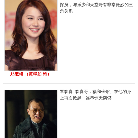
探员，与乐少和天堂哥有非常微妙的三
角关系
郑淑梅 （黄翠如 饰）
覃欢喜: 欢喜哥，福和坐馆、在他的身
上再次掀起一连串惊天阴谋