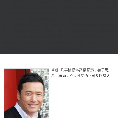
斗争，将卓凯和众卧底卷入其中，为对付德信以及他操控的黑警势
力，卓凯及众卧底不得不与欢喜联手。旺角警署陆SIR（陈嘉俊饰）发
现警队接连发生高层警官被杀事件。卓凯及淑梅同时发现，这一切可
能是少锋所为，少锋身份就被德信发现，落得惨死收场……
长兴与福和斗争白热化，双方牵涉入一宗国际犯罪集团的洗黑钱活动
当中，德信使计令欢喜一败涂地，但同时他所有黑钱一夜之间不翼而
飞。各地犯罪集团首脑纷纷来港向德信问责。卓凯布下天罗地网，准
备把各地犯罪首脑一网打尽。德信拼死反扑，卓凯、淑梅、欢喜、天
堂等都被列入“必杀”名单，到底他们最后能否逃过一劫？
卓凯: 刑事情报科高级督察，善于思
考、布局，亦是卧底的上司及联络人