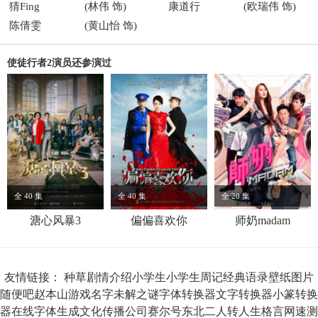
猜Fing
(林伟 饰)
康道行
(欧瑞伟 饰)
陈倩雯
(黄山怡 饰)
使徒行者2演员还参演过
全 40 集
全 40 集
全 20 集
溏心风暴3
偏偏喜欢你
师奶madam
友情链接：
种草
剧情介绍
小学生
小学生周记
经典语录
壁纸图片
随便吧
赵本山
游戏名字
未解之谜
字体转换器
文字转换器
小篆转换
器
在线字体生成
文化传播公司
赛尔号
东北二人转
人生格言
网速测