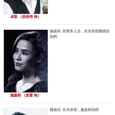
卓凯 （苗侨伟 饰）
施嘉莉: 前警务人员，长兴坐馆魏德信
拍档
施嘉莉 （宣萱 饰）
魏德信: 长兴坐馆，施嘉莉拍档