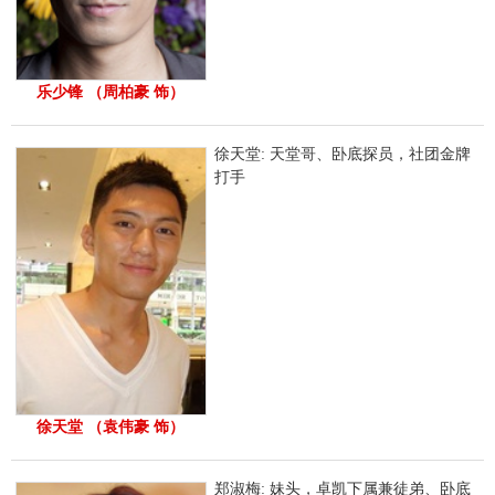
乐少锋 （周柏豪 饰）
徐天堂: 天堂哥、卧底探员，社团金牌
打手
徐天堂 （袁伟豪 饰）
郑淑梅: 妹头，卓凯下属兼徒弟、卧底