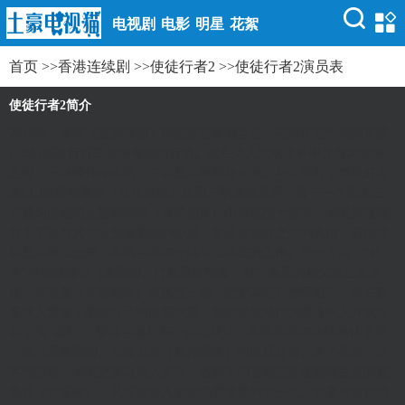
电视剧
电影
明星
花絮
首页
>>
香港连续剧
>>
使徒行者2
>>
使徒行者2演员表
使徒行者2简介
2010年，卓凯（苗侨伟饰）神秘前往泰国曼谷，与潜伏在当地的香港
CIB卧底进行打击泰国毒枭的行动。就在众人完成任务即将撤离泰国
之时，一场爆炸令卓凯手下卧底全部葬身火海。与此同时，卓凯好友
兼CIB督察黎瑞权（张兆辉饰）原因不明地被杀害，留下一个还未正
式成为卧底的女警郑淑梅（黄翠如饰）由卓凯接手指导。卓凯知道瑞
权手下还有其他身份被删除的卧底，要还原瑞权之死的真相，必须将
卧底全部找出来，卓凯与淑梅开始寻找卧底的工作。另一方面，“长
兴”坐馆魏德信（陈豪饰）打算重建帮会，对字头里的叔父辈赶尽杀
绝，覃欢喜（许绍雄饰）虽逃过一劫，爱妻却死在他怀抱中。事后欢
喜潜入警署，删除自己的卧底档案，彻彻底底地沦为黑道中人并成立
新字头“福和”，誓要与德信拼个你死我活。卓凯和淑梅陆续确认了乐
少锋（周柏豪饰）和徐天堂（袁伟豪饰）的卧底身份。为了尽快寻回
其他卧底，卓凯更亲自潜入长兴，遇到专门替德信处理黑钱生意的施
嘉莉（宣萱饰），从而更深入发现犯罪世界的另一面。欢喜与德信的