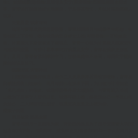
饰)、姑姐钱霜(陈炜饰)及祖母朱安宁(梁舜燕饰)百般阻挠而未能成
事。曹青误打误撞治好计准顽疾，于是得其帮忙，并以计谋如愿嫁入
钱家。
夫妻恩爱 钱家冷待
钱通与曹青成婚后恩爱甜蜜，曹青却因闭月与钱霜早年积怨，备
受钱家上下冷待，唯有钱通的近身婢女山楂(岑丽香饰)一直待她友
善。计素因欠下赌债被逼下嫁钱庄，曹青一心以为计素嫁入钱家后可
与她共同进退，可惜计素事事讨好钱霜及安宁，曹青在钱家更形孤
立。及后，曹青被派到醋坊学习，过程虽然苦不堪言，却因此学懂做
醋的知识及技巧。
隐藏情敌 夫妻冷战
山楂因自幼服侍钱通，主仆二人关系亲厚甚至暗存暧昧，曹青感
到威胁想将山楂嫁出，闭月却想出在酒里下药，为山楂与计准制造
「米已成炊」的假象。钱通得悉事件后大感愤怒，与曹青陷入冷战，
山楂为了息事宁人留书出走。钱通寻获山楂，终发现自己一早视山楂
为知己，二人继而萌生感情，钱通更决定要立山楂为妾。
醋娘子剧照
闭月被疑 陷杀夫案
曹青与闭月一直四海为家，背后目的原是为了找寻父亲曹大功(顾
冠忠饰)的下落。与此同时，捕头申正义(鲁振顺饰)却一直认定闭月为
杀夫凶手，并不时跟踪闭月暗中调查。终于正义以一副出土骸骨及男