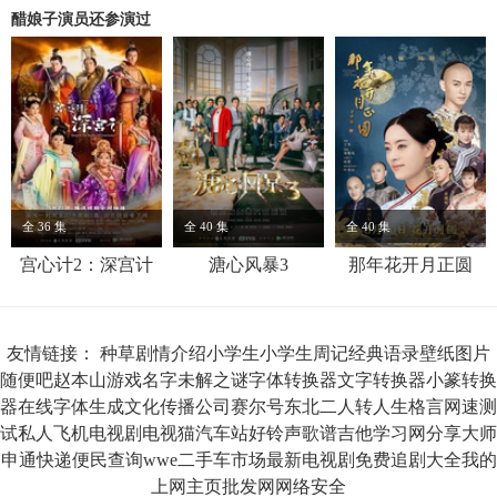
醋娘子演员还参演过
全 36 集
全 40 集
全 40 集
宫心计2：深宫计
溏心风暴3
那年花开月正圆
友情链接：
种草
剧情介绍
小学生
小学生周记
经典语录
壁纸图片
随便吧
赵本山
游戏名字
未解之谜
字体转换器
文字转换器
小篆转换
器
在线字体生成
文化传播公司
赛尔号
东北二人转
人生格言
网速测
试
私人飞机
电视剧
电视猫
汽车站
好铃声
歌谱
吉他
学习网
分享大师
申通快递
便民查询
wwe
二手车市场
最新电视剧
免费追剧大全
我的
上网主页
批发网
网络安全