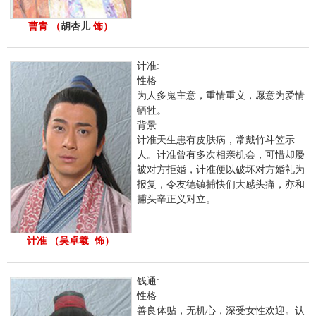
曹青 （
胡杏儿
饰）
计准:
性格
为人多鬼主意，重情重义，愿意为爱情
牺牲。
背景
计准天生患有皮肤病，常戴竹斗笠示
人。计准曾有多次相亲机会，可惜却屡
被对方拒婚，计准便以破坏对方婚礼为
报复，令友德镇捕快们大感头痛，亦和
捕头辛正义对立。
计准 （吴卓羲 饰）
钱通:
性格
善良体贴，无机心，深受女性欢迎。认