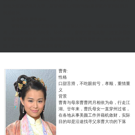
装鞋为证据把闭月入罪，新官傅琛仁(郭政鸿饰)重审案件更判处闭月
秋后处决。
误会怀孕 曹青被休
曹青因为受到打击而晕倒，因而被认为有孕。钱家知道消息后大
喜，态度亦随之大为转变。经休养后，曹青方发现真相!山楂意外推跌
曹青致使真相揭发，但钱霜却怒指曹青有意设局造成山楂令她意外滑
胎，安宁大怒下更迫钱通将曹青休掉……
曹青:
性格
口甜舌滑，不吃眼前亏，孝顺，重情重
义
背景
曹青与母亲曹曹闭月相依为命，行走江
湖。廿年来，曹氏母女一直穿州过省，
在各地从事美颜工作并藉机敛财，实际
目的却是沿途找寻父亲曹大功的下落