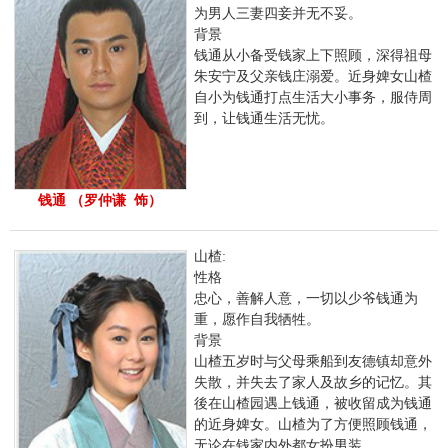
为男人三妻四妾并无不妥。
背景
钱通从小备受钱家上下照顾，深得祖母
朱安宁及父亲钱庄溺爱。近身婢女山楂
自小为钱通打点生活大小事务，服侍周
到，让钱通生活无忧。
钱通 （罗仲谦 饰）
山楂:
性格
忠心，善解人意，一切以少爷钱通为
重，愿作自我牺牲。
背景
山楂五岁时与父母乘船到友德镇却意外
失散，并失去了家人及故乡的记忆。其
後在山楂园遇上钱通，被收留成为钱通
的近身婢女。山楂为了方便照顾钱通，
无论在钱家内外都女扮男装。