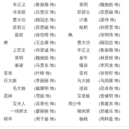
辛正义
(
鲁振顺
饰)
英明
(
魏焌皓
饰)
冷采慈
(
吕慧仪
饰)
苏碧云
(
苏恩磁
饰)
曹大功
(
顾冠忠
饰)
计素
(
梁琤
饰)
苏碧云
(
苏恩磁
饰)
枇杷
(
孙慧雪
饰)
荔枝
(
徐玟晴
饰)
枫
(张明伟 饰)
桦
(王志康 饰)
曹大功
(
顾冠忠
饰)
上官文
(
何君诚
饰)
辛正义
(
鲁振顺
饰)
英明
(
魏焌皓
饰)
崔牛
(
林景程
饰)
秦诸
(
马贯东
饰)
哑叔
(
李冈龙
饰)
亚张
(叶暐 饰)
亚何
(
张智轩
饰)
庄大娘
(李丽丽 饰)
马大娘
(
马蹄露
饰)
毛大狼
(
戴耀明
饰)
逑叔
(
邵卓尧
饰)
昆婶
(雪妮 饰)
宝老板
(
曾健明
饰)
宝夫人
(
吴香伦
饰)
周少爷
(黄建东 饰)
一绵师太
(
廖丽丽
饰)
猪肉荣
(
郑健乐
饰)
狱卒
(周子扬 饰)
杨桃
(
周梓盈
饰)