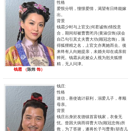
性格
爱恨分明，憧憬爱情，渴望有日终能嫁
出。
背景
钱霜少时与上官文(何君诚饰)情投意
合，期间却被曹曹闭月(黄淑仪饰)误会
自己勾引其丈夫曹大功(顾冠忠饰)，落
得狐狸精之名，上官文亦离她而去。後
来终有人向她提亲，未婚夫却在成亲前
猝死。钱霜从此被众人视为剋夫狐狸
精，无人问津。
钱霜 （
陈炜
饰）
钱庄:
性格
迷信，善使诡计获利，溺爱儿子，孝顺
母亲。
背景
钱庄出身於友德镇首富钱家，衣食无
忧。曾因大病而得曹大功(顾冠忠饰)所
救，为了答谢，遂将长子与曹青(胡杏儿