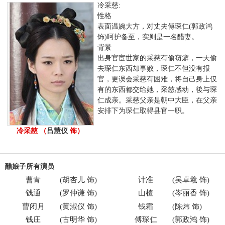
冷采慈:
性格
表面温婉大方，对丈夫傅琛仁(郭政鸿
饰)呵护备至，实则是一名醋妻。
背景
出身官宦世家的采慈有偷窃癖，一天偷
去琛仁东西却事败，琛仁不但没有报
官，更误会采慈有困难，将自己身上仅
有的东西都交给她，采慈感动，後与琛
仁成亲。采慈父亲是朝中大臣，在父亲
安排下为琛仁取得县官一职。
冷采慈 （
吕慧仪
饰）
醋娘子所有演员
曹青
(
胡杏儿
饰)
计准
(
吴卓羲
饰)
钱通
(
罗仲谦
饰)
山楂
(
岑丽香
饰)
曹闭月
(
黄淑仪
饰)
钱霜
(
陈炜
饰)
钱庄
(
古明华
饰)
傅琛仁
(
郭政鸿
饰)