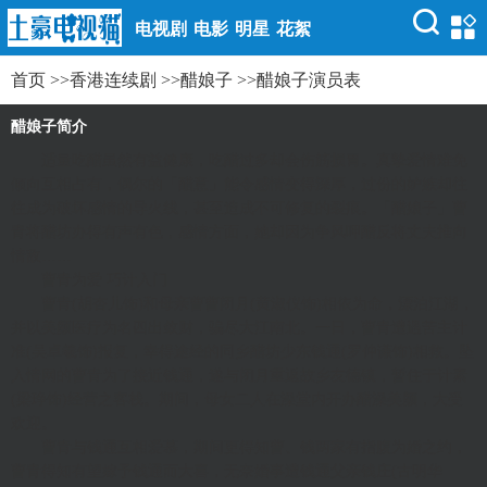
电视剧
电影
明星
花絮
首页
>>
香港连续剧
>>
醋娘子
>>
醋娘子演员表
醋娘子简介
适量吃醋虽然有益健康，吃醋过多却会伤筋损胃。真摰爱情难免
倾向互相占有，偶尔的「醋意」能令感情变得深厚，过份的妒嫉却往
往成为破坏感情的导火线，甚至造成不可修复的裂痕。「醋娘子」曹
青将醋坊办得有声有色，感情方面，她却因为争风呷醋反将丈夫推向
情敌……
曹青为爱 巧计入门
曹青(胡杏儿饰)和母亲曹曹闭月(黄淑仪饰)相依为命，漂泊江湖，
并以美颜医疗为名四出敛财，骗尽大江南北。一日，曹青遭遇苦主计
准(吴卓羲饰)报复，幸得途经的同乡醋坊少东钱通(罗仲谦饰)相救。坠
入情网的曹青为了接近钱通，遂与闭月重返故乡友德镇，暂住于计素
(梁琤饰)经营之客栈。期间，母女二人在澡堂内开办醋澡美颜，大受
欢迎。
曹青与钱通互相爱慕，期间更得知曹、钱两家有指腹为婚之约，
曹青得知有望嫁予钱通而大喜，无奈婚事遭钱通父亲钱庄(古明华