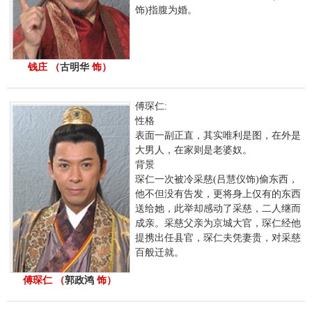
饰)指腹为婚。
钱庄 （
古明华
饰）
傅琛仁:
性格
表面一副正直，其实唯利是图，在外是
大男人，在家则是老婆奴。
背景
琛仁一次被冷采慈(吕慧仪饰)偷东西，
他不但没有告发，更将身上仅有的东西
送给她，此举却感动了采慈，二人继而
成亲。采慈父亲为京城大官，琛仁经他
提携出任县官，琛仁夫凭妻贵，对采慈
百般迁就。
傅琛仁 （
郭政鸿
饰）