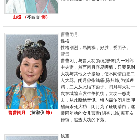
山楂 （
岑丽香
饰）
曹曹闭月:
性格
性格刚烈，易闯祸，好胜，爱面子。
背景
曹曹闭月与曹大功(顾冠忠饰)为一对郎
中夫妻，然而闭月容易呷醋，只要见到
大功与其他女子接触，便不问情由把二
人大骂。闭月曾指钱霜(陈炜饰)为狐狸
精，二人从此结下梁子。闭月与大功一
次在城隍庙发生争执後，大功一怒离
去，从此断绝音讯。镇内谣传闭月因呷
醋而杀死大功，闭月为了证明清白，遂
曹曹闭月 （
黄淑仪
饰）
带同年幼的女儿曹青(胡杏儿饰)离开友
德镇，追查大功的下落。
钱霜: