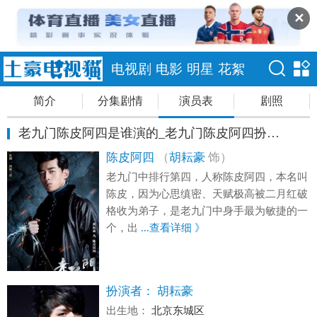
✕
电视剧
电影
明星
花絮
简介
分集剧情
演员表
剧照
老九门陈皮阿四是谁演的_老九门陈皮阿四扮演者胡耘豪个人资料
陈皮阿四
（
胡耘豪
饰）
老九门中排行第四，人称陈皮阿四，本名叫
陈皮，因为心思缜密、天赋极高被二月红破
格收为弟子，是老九门中身手最为敏捷的一
个，出
...查看详细 》
扮演者：
胡耘豪
出生地：
北京东城区