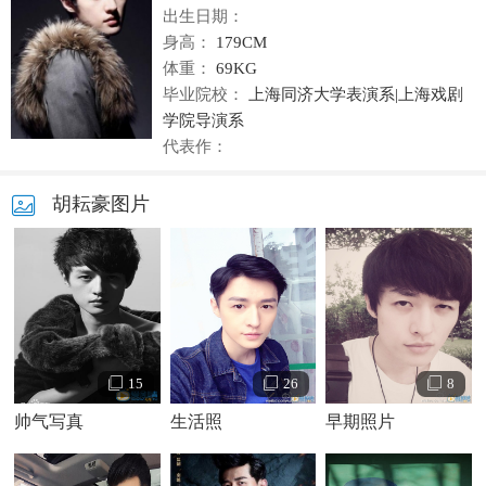
出生日期：
身高：
179CM
体重：
69KG
毕业院校：
上海同济大学表演系|上海戏剧
学院导演系
代表作：
胡耘豪图片
15
26
8
帅气写真
生活照
早期照片