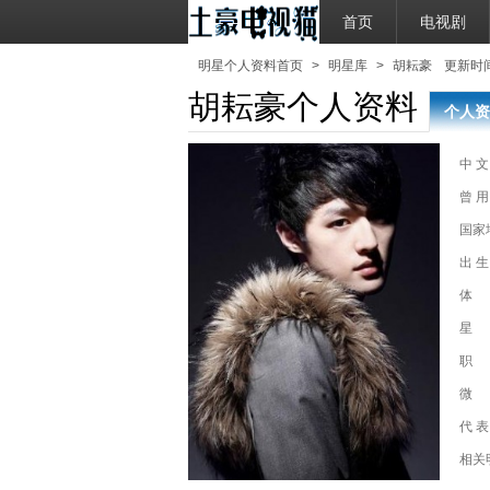
首页
电视剧
明星个人资料首页
>
明星库
>
胡耘豪
更新时间：2
胡耘豪个人资料
个人资
中 文
曾 用
国家
出 生
体
星
职
微
代 表
相关