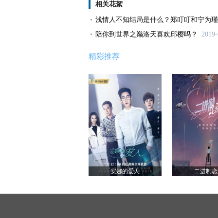
相关花絮
浅情人不知结局是什么？郑叮叮和宁为瑾
陪你到世界之巅洛天喜欢邱樱吗？
2019-
精彩推荐
安娜的爱人
二进制恋