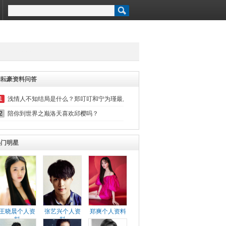
胡耘豪资料问答
1
浅情人不知结局是什么？郑叮叮和宁为瑾最后在一起了吗？
2
陪你到世界之巅洛天喜欢邱樱吗？
热门明星
王晓晨个人资
张艺兴个人资
郑爽个人资料
料
料