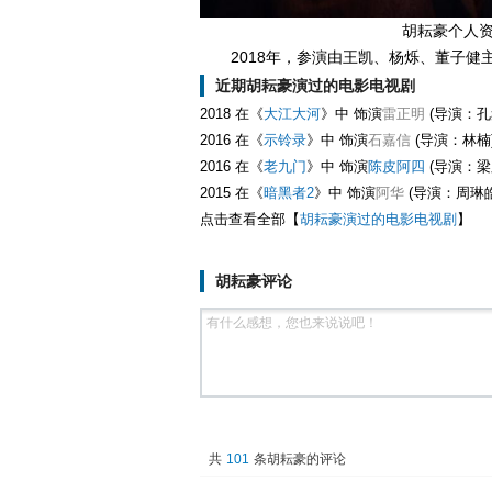
胡耘豪个人资
2018年，参演由王凯、杨烁、董子健
近期胡耘豪演过的电影电视剧
2018 在《
大江大河
》中 饰演
雷正明
(导演：孔
2016 在《
示铃录
》中 饰演
石嘉信
(导演：林楠
2016 在《
老九门
》中 饰演
陈皮阿四
(导演：梁
2015 在《
暗黑者2
》中 饰演
阿华
(导演：周琳皓
点击查看全部【
胡耘豪演过的电影电视剧
】
胡耘豪评论
共
101
条胡耘豪的评论