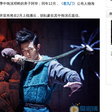
季中饰演邓晔的养子阿华；同年12月，《
老九门
》公布人物海
并宣布将在2月上线播出，胡耘豪在其中饰演石嘉信。