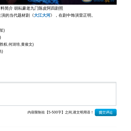
料简介 胡耘豪老九门陈皮阿四剧照
主演的当代题材剧《
大江大河
》，在剧中饰演雷正明。
笙)
)
胜权,何澍培,黄俊文)
)
内容限制在【5-500字】之间,请文明用语！