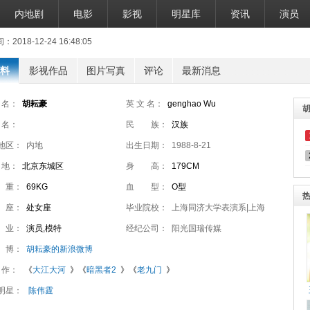
内地剧
电影
影视
明星库
资讯
演员
018-12-24 16:48:05
料
影视作品
图片写真
评论
最新消息
 名：
胡耘豪
英 文 名：
genghao Wu
 名：
民 族：
汉族
地区：
内地
出生日期：
1988-8-21
 地：
北京东城区
身 高：
179CM
 重：
69KG
血 型：
O型
 座：
处女座
毕业院校：
上海同济大学表演系|上海
 业：
演员,模特
戏剧学院导演系
经纪公司：
阳光国瑞传媒
 博：
胡耘豪的新浪微博
 作：
《
大江大河
》《
暗黑者2
》《
老九门
》
明星：
陈伟霆