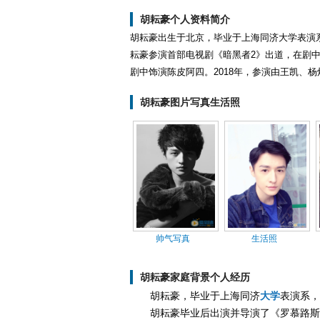
胡耘豪个人资料简介
胡耘豪出生于北京，毕业于上海同济大学表演系
耘豪参演首部电视剧《暗黑者2》出道，在剧中
剧中饰演陈皮阿四。2018年，参演由王凯、
胡耘豪图片写真生活照
帅气写真
生活照
胡耘豪家庭背景个人经历
胡耘豪，毕业于上海同济
大学
表演系，
胡耘豪毕业后出演并导演了《罗慕路斯