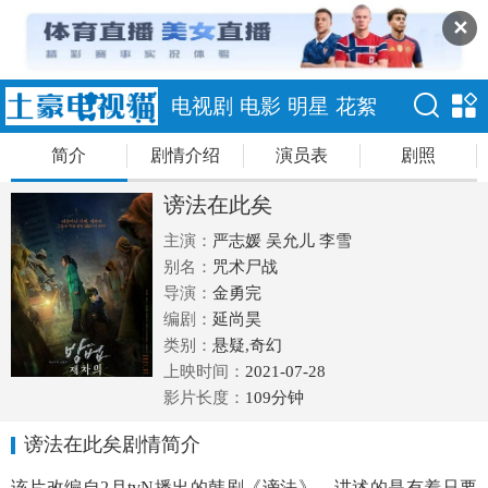
✕
电视剧
电影
明星
花絮
简介
剧情介绍
演员表
剧照
谤法在此矣
主演：
严志媛
吴允儿
李雪
别名：
咒术尸战
导演：
金勇完
编剧：
延尚昊
类别：
悬疑,奇幻
上映时间：
2021-07-28
影片长度：
109分钟
谤法在此矣剧情简介
该片改编自2月tvN播出的韩剧《谤法》，讲述的是有着只要