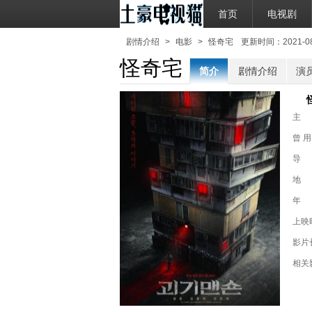
首页
电视剧
剧情介绍
>
电影
>
怪奇宅
更新时间：2021-08-2
怪奇宅
简介
剧情介绍
演
主
曾 用
导
地
年
上映
影片
相关