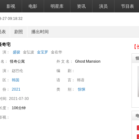
影视
电影
明星库
资讯
演员
节目表
7 09:18:32
员表
剧照
播出时间
怪奇宅
【
 演：
盛骏
金弘波
金宝罗
金在华
 名：
怪奇公寓
外 文 名：
Ghost Mansion
 演：
赵巴伦
编 剧：
 区：
韩国
语 言：
韩语
 份：
2021
类 别：
惊悚
时间:
2021-07-30
长度：
106分钟
影视：