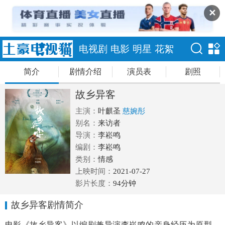
✕
电视剧
电影
明星
花絮
简介
剧情介绍
演员表
剧照
故乡异客
主演：
叶麒圣
慈婉彤
别名：
来访者
导演：
李崧鸣
编剧：
李崧鸣
类别：
情感
上映时间：
2021-07-27
影片长度：
94分钟
故乡异客剧情简介
电影《故乡异客》以编剧兼导演李崧鸣的亲身经历为原型，