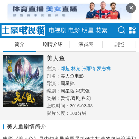
✕
电视剧
电影
明星
花絮
简介
剧情介绍
演员表
剧照
美人鱼
主演：
邓超
林允
张雨绮
罗志祥
别名：
美人鱼电影
导演：
周星驰
编剧：
周星驰,冯志强
类别：
爱情,喜剧,科幻
上映时间：
2016-02-08
影片长度：
100分钟
美人鱼剧情简介
电影《美人鱼》是由知名导演周星驰倾力打造的包涵浪漫和