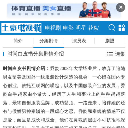
✕
电视剧
电影
明星
花絮
简介
分集剧情
演员表
剧照
时尚白皮书分集剧情介绍
选集
时尚白皮书剧情介绍：
乔韵2008年大学毕业后，放弃了追随
男友留美及国外一线服装设计深造的机会，一心留在国内专
心创业。依托互联网的崛起，以及中国服装产业的发展，乔
韵白手起家由小做大，经历了人生和事业上的种种起起落
落，最终自创服装品牌，成功登顶。一路走来，陪伴她的还
有与傲娇男神秦巍的一段虐心之恋。乔韵和秦巍的情感不仅
是爱，而且是成长和成全。他们在灵魂的层面不可抗拒地深