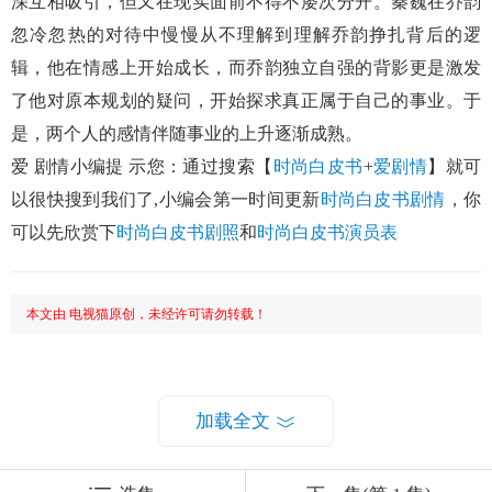
深互相吸引，但又在现实面前不得不屡次分开。秦巍在乔韵
忽冷忽热的对待中慢慢从不理解到理解乔韵挣扎背后的逻
辑，他在情感上开始成长，而乔韵独立自强的背影更是激发
了他对原本规划的疑问，开始探求真正属于自己的事业。于
是，两个人的感情伴随事业的上升逐渐成熟。
爱 剧情小编提 示您：通过搜索【
时尚白皮书
+
爱剧情
】就可
以很快搜到我们了,小编会第一时间更新
时尚白皮书剧情
，你
可以先欣赏下
时尚白皮书剧照
和
时尚白皮书演员表
本文由 电视猫原创，未经许可请勿转载！
加载全文