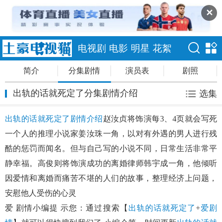
✕
电视剧
电影
明星
花絮
简介
分集剧情
演员表
剧照
出轨的话就死定了分集剧情介绍
选集
出轨的话就死定了剧情介绍
赵汝贞将饰演每3、4页就会写死
一个人的推理小说家姜汝珠一角，以对有外遇的男人进行残
酷的惩罚而闻名。但与自己写的小说不同，日常生活非常平
静幸福。高俊则将饰演成功的离婚律师韩宇成一角，他倾听
因爱情和离婚而痛苦不堪的人们的故事，整理经济上问题，
安慰他人受伤的心灵
爱 剧情小编提 示您：通过搜索【
出轨的话就死定了
+
爱剧