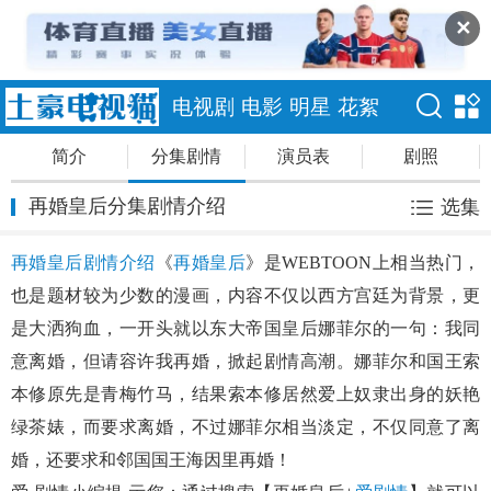
✕
电视剧
电影
明星
花絮
简介
分集剧情
演员表
剧照
再婚皇后分集剧情介绍
选集
再婚皇后剧情介绍
《
再婚皇后
》是WEBTOON上相当热门，
也是题材较为少数的漫画，内容不仅以西方宫廷为背景，更
是大洒狗血，一开头就以东大帝国皇后娜菲尔的一句：我同
意离婚，但请容许我再婚，掀起剧情高潮。娜菲尔和国王索
本修原先是青梅竹马，结果索本修居然爱上奴隶出身的妖艳
绿茶婊，而要求离婚，不过娜菲尔相当淡定，不仅同意了离
婚，还要求和邻国国王海因里再婚！