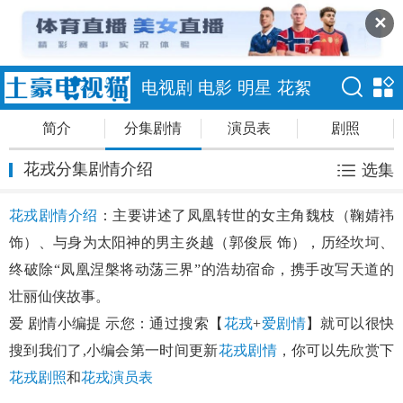
✕
电视剧
电影
明星
花絮
简介
分集剧情
演员表
剧照
花戎分集剧情介绍
选集
花戎剧情介绍
：主要讲述了凤凰转世的女主角魏枝（鞠婧祎
饰）、与身为太阳神的男主炎越（郭俊辰 饰），历经坎坷、
终破除“凤凰涅槃将动荡三界”的浩劫宿命，携手改写天道的
壮丽仙侠故事。
爱 剧情小编提 示您：通过搜索【
花戎
+
爱剧情
】就可以很快
搜到我们了,小编会第一时间更新
花戎剧情
，你可以先欣赏下
花戎剧照
和
花戎演员表