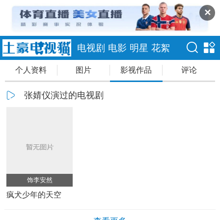
✕
电视剧
电影
明星
花絮
个人资料
图片
影视作品
评论
张婧仪演过的电视剧
饰李安然
疯犬少年的天空