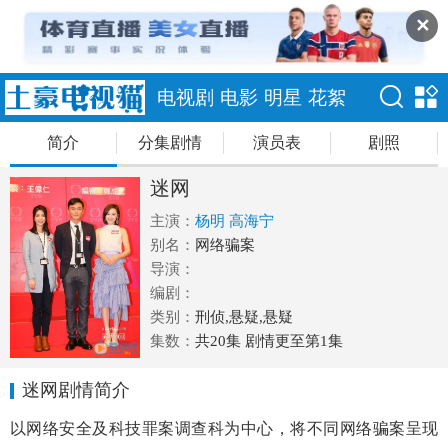
✕
电视剧
电影
明星
花絮
简介
分集剧情
演员表
剧照
迷网
主演：
杨明
高海宁
别名：
网络骗案
导演：
编剧：
类别：
刑侦,悬疑,悬疑
集数：
共20集 剧情更至第1集
迷网剧情简介
以网络安全及科技罪案调查科为中心，将不同网络骗案呈现