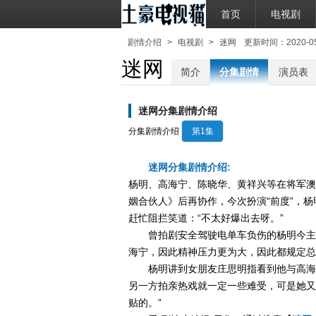
首页
电视剧
剧情介绍
>
电视剧
>
迷网
更新时间：2020-05-2
迷网
简介
分集剧情
演员表
迷网分集剧情介绍
分集剧情介绍
第1集
迷网分集剧情介绍:
杨明、高海宁、陈晓华、黄祥兴等在将军澳
姻合伙人》后再协作，今次扮演“前度”，杨
赶忙阻拦笑道：“不太好爆出去呀。”
曾拍剧安全驾驶电单车负伤的杨明今主
海宁，因此精神压力更为大，因此都规定总
杨明讲到女朋友庄思明指看到他与高海
另一方拍亲热戏就一定一些难受，可是她又
贴的。”