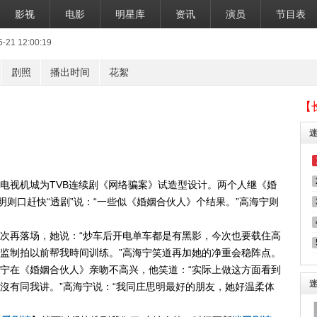
影视
电影
明星库
资讯
演员
节目表
1 12:00:19
剧照
播出时间
花絮
【
电视机城为TVB连续剧《网络骗案》试造型设计。两个人继《婚
明则口赶快“透剧”说：“一些似《婚姻合伙人》个结果。”高海宁则
次再落场，她说：“炒车后开电单车都是有黑影，今次也要载住高
监制拍以前帮我時间训练。”高海宁笑道再加她的净重会稳阵点。
宁在《婚姻合伙人》亲吻不高兴，他笑道：“实际上做这方面看到
沒有同我讲。”高海宁说：“我同庄思明最好的朋友，她好温柔体