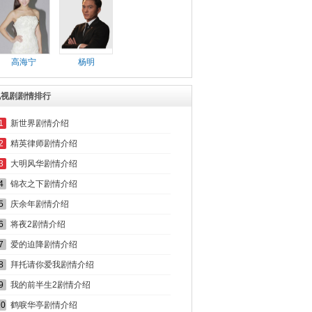
高海宁
杨明
电视剧剧情排行
1
新世界剧情介绍
2
精英律师剧情介绍
3
大明风华剧情介绍
4
锦衣之下剧情介绍
5
庆余年剧情介绍
6
将夜2剧情介绍
7
爱的迫降剧情介绍
8
拜托请你爱我剧情介绍
9
我的前半生2剧情介绍
10
鹤唳华亭剧情介绍