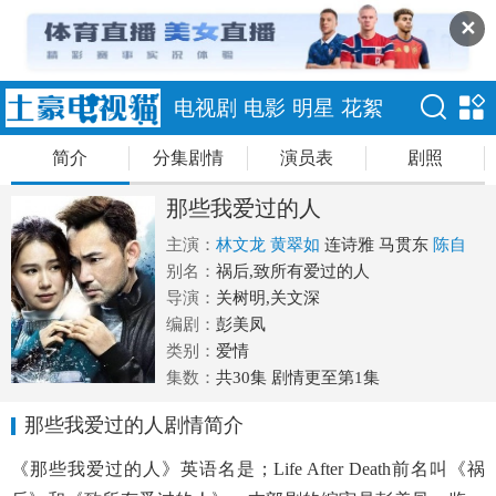
✕
电视剧
电影
明星
花絮
简介
分集剧情
演员表
剧照
那些我爱过的人
主演：
林文龙
黄翠如
连诗雅
马贯东
陈自
瑶
别名：
吴业坤
祸后,致所有爱过的人
黄嘉乐
李任燊
林颖彤
苏皓儿
顾
定轩
导演：
关树明,关文深
编剧：
彭美凤
类别：
爱情
集数：
共30集 剧情更至第1集
那些我爱过的人剧情简介
《那些我爱过的人》英语名是；Life After Death前名叫《祸